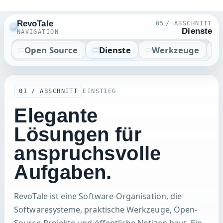
RevoTale
01
/ ABSCHNITT
Dock
NAVIGATION
Dock
Spiele
Blog
Open Source
01 / ABSCHNITT
EINSTIEG
Elegante
Lösungen für
anspruchsvolle
Aufgaben.
RevoTale ist eine Software-Organisation, die
Softwaresysteme, praktische Werkzeuge, Open-
Source-Projekte und öffentliche Notizen baut. Ein