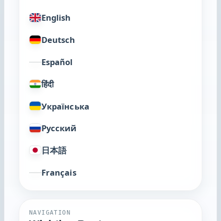
English
Deutsch
Español
हिंदी
Українська
Русский
日本語
Français
NAVIGATION
Wichtige Routen