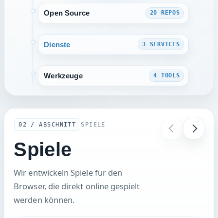
Open Source
20 REPOS
Browserspiele
Micro Tales
ALLES ANSEHEN
Battleship by Link
Dienste
3 SERVICES
ROUTENKARTE ANSEHEN
Lovely Eye
Essence Wars
ALLES ANSEHEN
next-navigation-utils
Werkzeuge
4 TOOLS
ROUTENKARTE ANSEHEN
Watcharr
next-scroll-restorer
ALLES ANSEHEN
Gatus
ROUTENKARTE ANSEHEN
Zufallsauswahl für Einträge
Memos
02 / ABSCHNITT
SPIELE
URL kodieren/dekodieren
ROUTENKARTE ANSEHEN
Spiele
Video-Geschwindigkeit ändern
Wir entwickeln Spiele für den
ROUTENKARTE ANSEHEN
Browser, die direkt online gespielt
werden können.